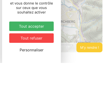
et vous donne le contrôle
sur ceux que vous
souhaitez activer
Tout accepter
Tout refuser
Personnaliser
Leaflet
Le Tennis Club de la Doller regroupe les
installations de MASEVAUX, LAUW et KIRCHBERG.
Les adhérents ont donc accès aux 2 courts
extérieurs et à la salle ouverte de MASEVAUX,
ainsi qu’aux courts extérieurs de LAUW (1 court
extérieur) et KIRCHBERG (1 court extérieur). Tout
membre peut pratiquer le tennis en loisir ou en